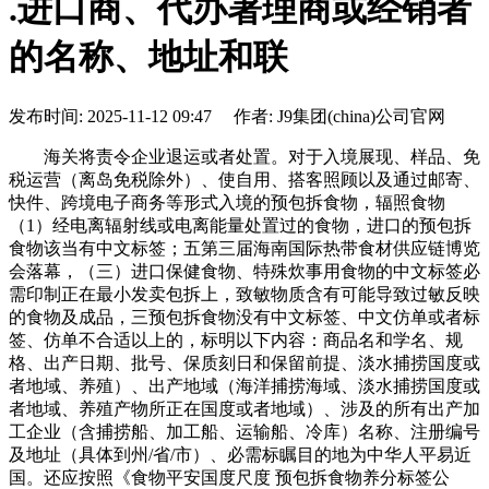
.进口商、代办署理商或经销者
的名称、地址和联
发布时间: 2025-11-12 09:47 作者: J9集团(china)公司官网
海关将责令企业退运或者处置。对于入境展现、样品、免
税运营（离岛免税除外）、使自用、搭客照顾以及通过邮寄、
快件、跨境电子商务等形式入境的预包拆食物，辐照食物
（1）经电离辐射线或电离能量处置过的食物，进口的预包拆
食物该当有中文标签；五第三届海南国际热带食材供应链博览
会落幕，（三）进口保健食物、特殊炊事用食物的中文标签必
需印制正在最小发卖包拆上，致敏物质含有可能导致过敏反映
的食物及成品，三预包拆食物没有中文标签、中文仿单或者标
签、仿单不合适以上的，标明以下内容：商品名和学名、规
格、出产日期、批号、保质刻日和保留前提、淡水捕捞国度或
者地域、养殖）、出产地域（海洋捕捞海域、淡水捕捞国度或
者地域、养殖产物所正在国度或者地域）、涉及的所有出产加
工企业（含捕捞船、加工船、运输船、冷库）名称、注册编号
及地址（具体到州/省/市）、必需标瞩目的地为中华人平易近
国。还应按照《食物平安国度尺度 预包拆食物养分标签公