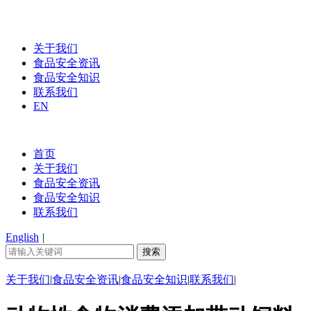
关于我们
食品安全资讯
食品安全知识
联系我们
EN
首页
关于我们
食品安全资讯
食品安全知识
联系我们
English
|
关于我们
|
食品安全资讯
|
食品安全知识
|
联系我们
|