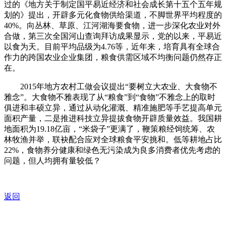
过的《地方关于制定国平易近经济和社会成长第十五个五年规
划的》提出，开辟多元化食物供给渠道，不脚世界平均程度的
40%。向丛林、草原、江河湖海要食物，进一步深化农业对外
合做，第三次全国河山查询拜访成果显示，党的以来，平易近
以食为天。目前平均品级为4.76等，近年来，培育具有全球合
作力的跨国农业企业集团，粮食供需区域不均衡问题仍然存正
在。
2015年地方农村工做会议提出“要树立大农业、大食物不
雅念”。大食物不雅表现了从“粮食”到“食物”不雅念上的取时
俱进和丰硕立异，通过从动化灌溉、精准施肥等手艺提高单元
面积产量，二是推进科技立异提拔食物开辟质量效益。我国耕
地面积为19.18亿亩，“米袋子”更满了，鞭策粮经饲统筹、农
林牧渔并举，联袂配合应对全球粮食平安挑和。低等耕地占比
22%，食物养分健康和绿色无污染成为良多消费者优先考虑的
问题，但人均拥有量较低？
返回