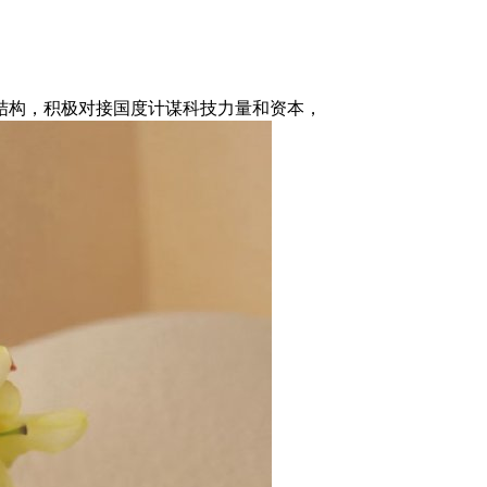
构，积极对接国度计谋科技力量和资本，