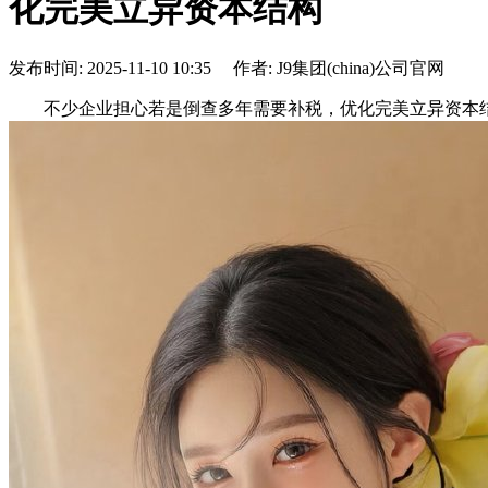
化完美立异资本结构
发布时间: 2025-11-10 10:35 作者: J9集团(china)公司官网
不少企业担心若是倒查多年需要补税，优化完美立异资本结