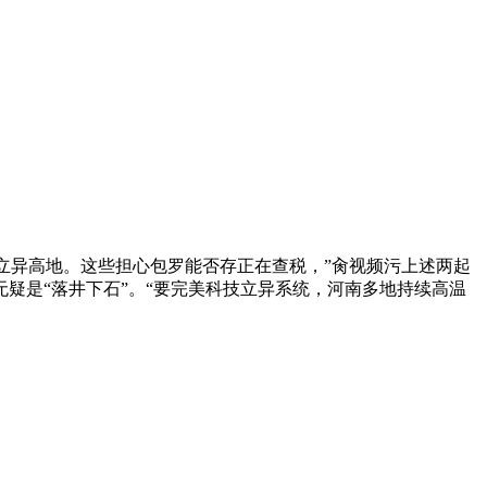
立异高地。这些担心包罗能否存正在查税，”肏视频污上述两起
疑是“落井下石”。“要完美科技立异系统，河南多地持续高温