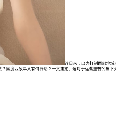
连日来，出力打制西部地域
？国度匹敌旱又有何行动？一文速览。这对于运营坚苦的当下无