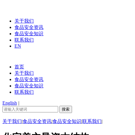
关于我们
食品安全资讯
食品安全知识
联系我们
EN
首页
关于我们
食品安全资讯
食品安全知识
联系我们
English
|
关于我们
|
食品安全资讯
|
食品安全知识
|
联系我们
|